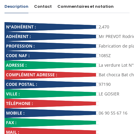
Description
Contact
Commentaires et notation
N°ADHÉRENT :
2,470
ADHÉRENT :
Mr PREVOT Rodri
PROFESSION :
Fabrication de pl
CODE NAF :
1085Z
ADRESSE :
La verdure Lot N
COMPLÉMENT ADRESSE :
Bat chocca Bat c
CODE POSTAL :
97190
VILLE :
LE GOSIER
TÉLÉPHONE :
MOBILE :
06 90 55 67 16
FAX :
MAIL :