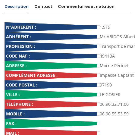
Description
Contact
Commentaires et notation
N°ADHÉRENT :
1,919
ADHÉRENT :
Mr ABIDOS Albert
PROFESSION :
Transport de ma
CODE NAF :
4941BA
ADRESSE :
Morne Périnet
COMPLÉMENT ADRESSE :
Impasse Captant
CODE POSTAL :
97190
VILLE :
LE GOSIER
TÉLÉPHONE :
06.90.32.71.00
MOBILE :
06.90.55.53.59
FAX :
MAIL :