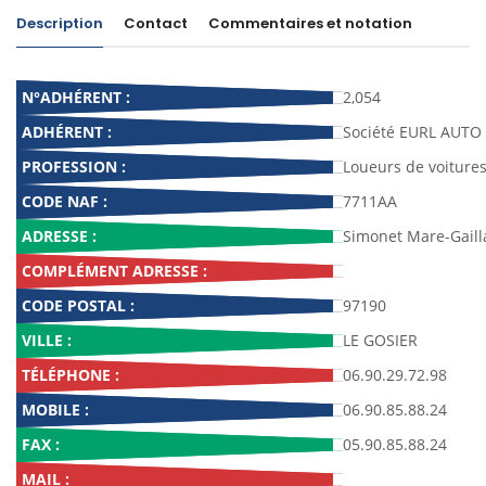
Description
Contact
Commentaires et notation
N°ADHÉRENT :
2,054
ADHÉRENT :
Société EURL AUT
PROFESSION :
Loueurs de voiture
CODE NAF :
7711AA
ADRESSE :
Simonet Mare-Gaill
COMPLÉMENT ADRESSE :
CODE POSTAL :
97190
VILLE :
LE GOSIER
TÉLÉPHONE :
06.90.29.72.98
MOBILE :
06.90.85.88.24
FAX :
05.90.85.88.24
MAIL :