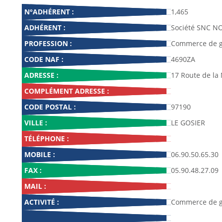
N°ADHÉRENT :
1,465
ADHÉRENT :
Société SNC NO
PROFESSION :
Commerce de gr
CODE NAF :
4690ZA
ADRESSE :
17 Route de la
COMPLÉMENT ADRESSE :
CODE POSTAL :
97190
VILLE :
LE GOSIER
TÉLÉPHONE :
MOBILE :
06.90.50.65.30
FAX :
05.90.48.27.09
MAIL :
ACTIVITÉ :
Commerce de gr