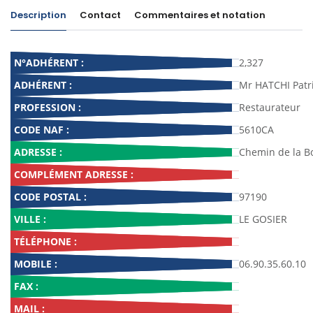
Description
Contact
Commentaires et notation
N°ADHÉRENT :
2,327
ADHÉRENT :
Mr HATCHI Patr
PROFESSION :
Restaurateur
CODE NAF :
5610CA
ADRESSE :
Chemin de la B
COMPLÉMENT ADRESSE :
CODE POSTAL :
97190
VILLE :
LE GOSIER
TÉLÉPHONE :
MOBILE :
06.90.35.60.10
FAX :
MAIL :