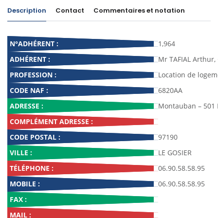
Description
Contact
Commentaires et notation
N°ADHÉRENT :
1,964
ADHÉRENT :
Mr TAFIAL Arthur,
PROFESSION :
Location de logem
CODE NAF :
6820AA
ADRESSE :
Montauban – 501 
COMPLÉMENT ADRESSE :
CODE POSTAL :
97190
VILLE :
LE GOSIER
TÉLÉPHONE :
06.90.58.58.95
MOBILE :
06.90.58.58.95
FAX :
MAIL :