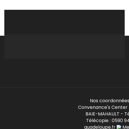
Nos coordonnées
Convenance's Center -
BAIE-MAHAULT - Té
Télécopie : 0590 9
guadeloupe.fr
Mem