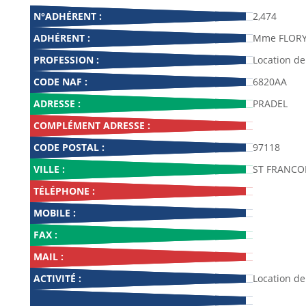
N°ADHÉRENT :
2,474
ADHÉRENT :
Mme FLORY 
PROFESSION :
Location d
CODE NAF :
6820AA
ADRESSE :
PRADEL
COMPLÉMENT ADRESSE :
CODE POSTAL :
97118
VILLE :
ST FRANCO
TÉLÉPHONE :
MOBILE :
FAX :
MAIL :
ACTIVITÉ :
Location d