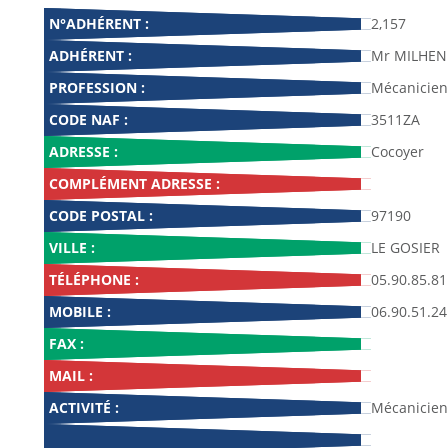
N°ADHÉRENT :
2,157
ADHÉRENT :
Mr MILHEN 
PROFESSION :
Mécanicien
CODE NAF :
3511ZA
ADRESSE :
Cocoyer
COMPLÉMENT ADRESSE :
CODE POSTAL :
97190
VILLE :
LE GOSIER
TÉLÉPHONE :
05.90.85.81
MOBILE :
06.90.51.24
FAX :
MAIL :
ACTIVITÉ :
Mécanicien