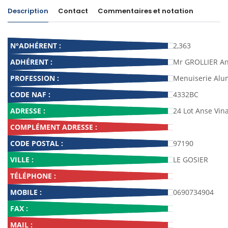
Description
Contact
Commentaires et notation
N°ADHÉRENT :
2,363
ADHÉRENT :
Mr GROLLIER A
PROFESSION :
Menuiserie Alu
CODE NAF :
4332BC
ADRESSE :
24 Lot Anse Vina
COMPLÉMENT ADRESSE :
CODE POSTAL :
97190
VILLE :
LE GOSIER
TÉLÉPHONE :
MOBILE :
0690734904
FAX :
MAIL :