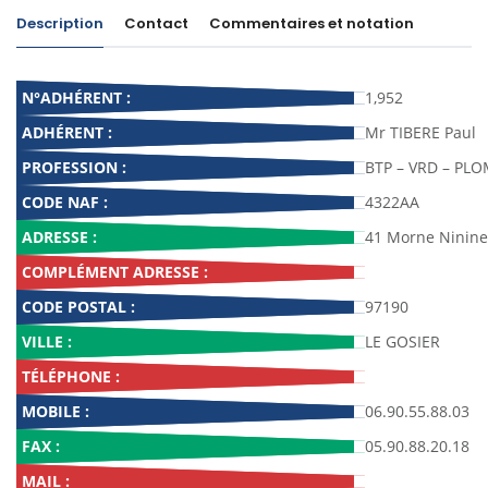
Description
Contact
Commentaires et notation
N°ADHÉRENT :
1,952
ADHÉRENT :
Mr TIBERE Paul
PROFESSION :
BTP – VRD – PL
CODE NAF :
4322AA
ADRESSE :
41 Morne Ninine
COMPLÉMENT ADRESSE :
CODE POSTAL :
97190
VILLE :
LE GOSIER
TÉLÉPHONE :
MOBILE :
06.90.55.88.03
FAX :
05.90.88.20.18
MAIL :