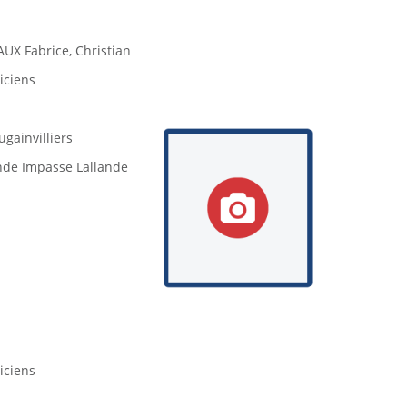
X Fabrice, Christian
riciens
ugainvilliers
nde Impasse Lallande
riciens