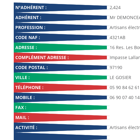
N°ADHÉRENT :
2,424
ADHÉRENT :
Mr DEMONCEAU
PROFESSION :
Artisans élect
CODE NAF :
4321AB
ADRESSE :
16 Res. Les Bo
COMPLÉMENT ADRESSE :
Impasse Lalla
CODE POSTAL :
97190
VILLE :
LE GOSIER
TÉLÉPHONE :
05 90 84 62 61
MOBILE :
06 90 07 40 14
FAX :
MAIL :
ACTIVITÉ :
Artisans élect