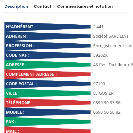
Description
Contact
Commentaires et notation
N°ADHÉRENT :
2,441
ADHÉRENT :
Société SARL ELYT
PROFESSION :
Enregistrement sono
CODE NAF :
5920ZA
ADRESSE :
46 Rés. Fort fleur d
COMPLÉMENT ADRESSE :
CODE POSTAL :
97190
VILLE :
LE GOSIER
TÉLÉPHONE :
0590 90 93 56
MOBILE :
0690 50 58 82
FAX :
MAIL :