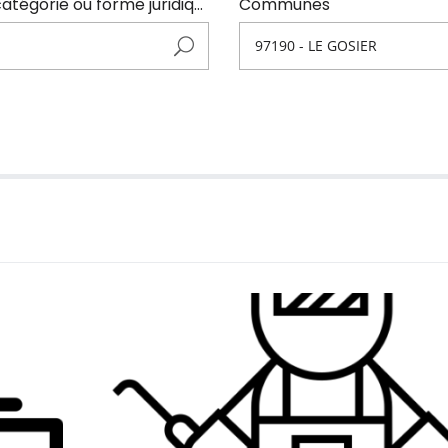
Entrer ici le nom de l'adhérents (code NAF, catégorie ou forme juridique)
Communes