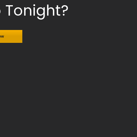
o Tonight?
ow