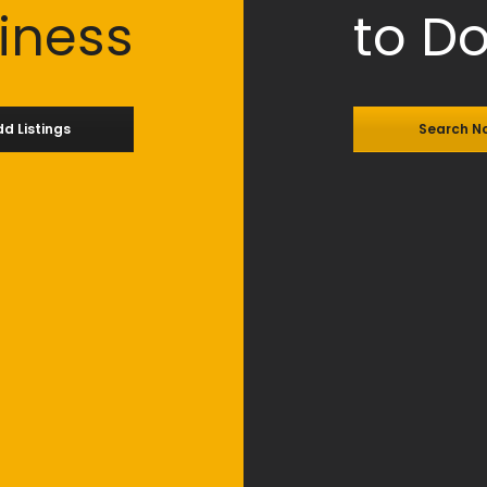
iness
to D
d Listings
Search N