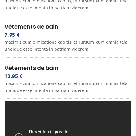
maximis cum dimicatione capitis, et rursum, cum omnia tela
undique esse intenta in patriam viderem
Vêtements de bain
7.95 €
maximis cum dimicatione capitis, et rursum, cum omnia tela
undique esse intenta in patriam viderem
Vêtements de bain
10.95 €
maximis cum dimicatione capitis, et rursum, cum omnia tela
undique esse intenta in patriam viderem