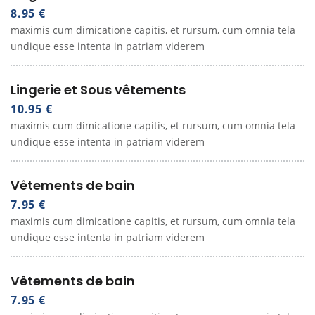
8.95 €
maximis cum dimicatione capitis, et rursum, cum omnia tela
undique esse intenta in patriam viderem
Lingerie et Sous vêtements
10.95 €
maximis cum dimicatione capitis, et rursum, cum omnia tela
undique esse intenta in patriam viderem
Vêtements de bain
7.95 €
maximis cum dimicatione capitis, et rursum, cum omnia tela
undique esse intenta in patriam viderem
Vêtements de bain
7.95 €