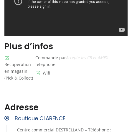
Plus d’infos
Commande par
Accepte les CB et AMEX
Récupération
téléphone
en magasin
Wifi
(Pick & Collect)
Adresse
Boutique CLARENCE
Centre commercial DESTRELLAND – Téléphone :