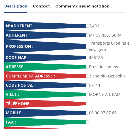
Description
Contact
Commentaires et notation
N°ADHÉRENT :
2,496
ADHÉRENT :
Mr CYRILLE Sully
Transports urbains 
PROFESSION :
voyageurs
CODE NAF :
4931ZA
ADRESSE :
Pres de Lamego
COMPLÉMENT ADRESSE :
3 chemin Gensolin
CODE POSTAL :
97111
VILLE :
MORNE A L EAU
TÉLÉPHONE :
MOBILE :
06 90 97 87 88
FAX :