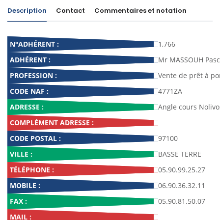
Description
Contact
Commentaires et notation
N°ADHÉRENT :
1,766
ADHÉRENT :
Mr MASSOUH Pasc
PROFESSION :
Vente de prêt à po
CODE NAF :
4771ZA
ADRESSE :
Angle cours Nolivo
COMPLÉMENT ADRESSE :
CODE POSTAL :
97100
VILLE :
BASSE TERRE
TÉLÉPHONE :
05.90.99.25.27
MOBILE :
06.90.36.32.11
FAX :
05.90.81.50.07
MAIL :