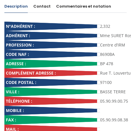
Description
Contact
Commentaires et notation
N°ADHÉRENT :
2,332
ADHÉRENT :
Mme SURET Ros
PROFESSION :
Centre d’IRM
CODE NAF :
8690BA
ADRESSE :
BP 478
COMPLÉMENT ADRESSE :
Rue T. Louvertu
CODE POSTAL :
97100
VILLE :
BASSE TERRE
TÉLÉPHONE :
05.90.99.00.75
MOBILE :
FAX :
05.90.99.08.38
MAIL :