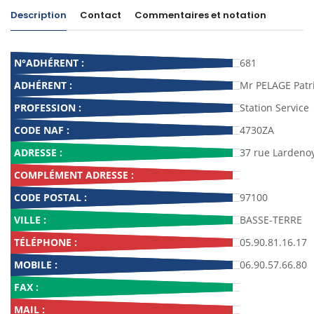
Description
Contact
Commentaires et notation
N°ADHÉRENT :
681
ADHÉRENT :
Mr PELAGE Patr
PROFESSION :
Station Service
CODE NAF :
4730ZA
ADRESSE :
37 rue Lardeno
COMPLÉMENT ADRESSE :
CODE POSTAL :
97100
VILLE :
BASSE-TERRE
TÉLÉPHONE :
05.90.81.16.17
MOBILE :
06.90.57.66.80
FAX :
MAIL :