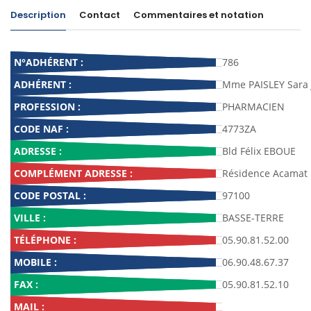
Description
Contact
Commentaires et notation
N°ADHÉRENT :
786
ADHÉRENT :
Mme PAISLEY Sara 
PROFESSION :
PHARMACIEN
CODE NAF :
4773ZA
ADRESSE :
Bld Félix EBOUE
COMPLÉMENT ADRESSE :
Résidence Acamat
CODE POSTAL :
97100
VILLE :
BASSE-TERRE
TÉLÉPHONE :
05.90.81.52.00
MOBILE :
06.90.48.67.37
FAX :
05.90.81.52.10
MAIL :