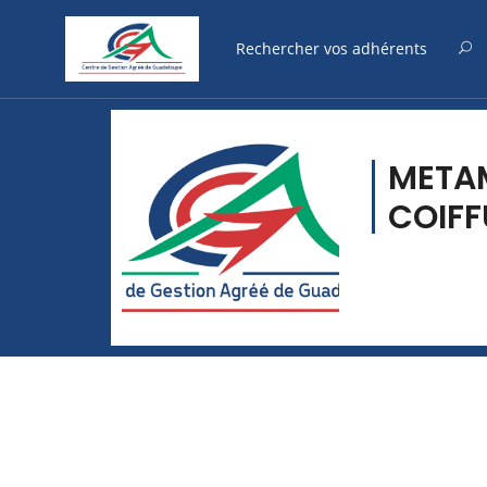
META
COIFF