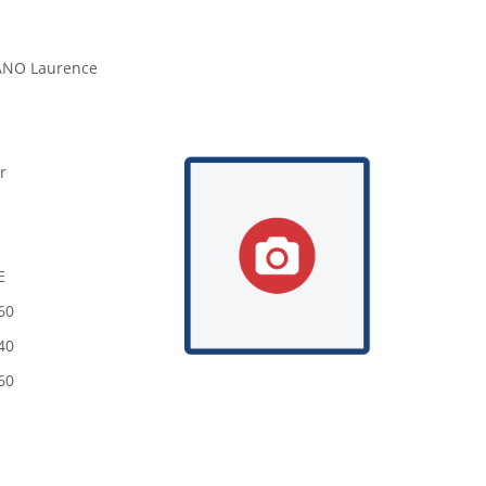
NO Laurence
r
E
60
40
60