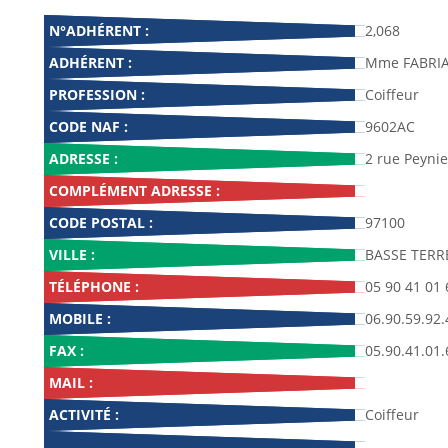
N°ADHÉRENT :
2,068
ADHÉRENT :
Mme FABRIA
PROFESSION :
Coiffeur
CODE NAF :
9602AC
ADRESSE :
2 rue Peynie
COMPLÉMENT ADRESSE :
CODE POSTAL :
97100
VILLE :
BASSE TERR
TÉLÉPHONE :
05 90 41 01 
MOBILE :
06.90.59.92.
FAX :
05.90.41.01.
MAIL :
ACTIVITÉ :
Coiffeur