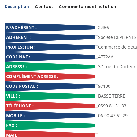
Description
Contact
Commentaires et notation
N°ADHÉRENT :
2,456
ADHÉRENT :
Société DEPIERNI 
PROFESSION :
Commerce de détai
CODE NAF :
4772AA
ADRESSE :
37 rue du Docteur
COMPLÉMENT ADRESSE :
CODE POSTAL :
97100
VILLE :
BASSE TERRE
TÉLÉPHONE :
0590 81 51 33
MOBILE :
06 90 47 61 29
FAX :
MAIL :