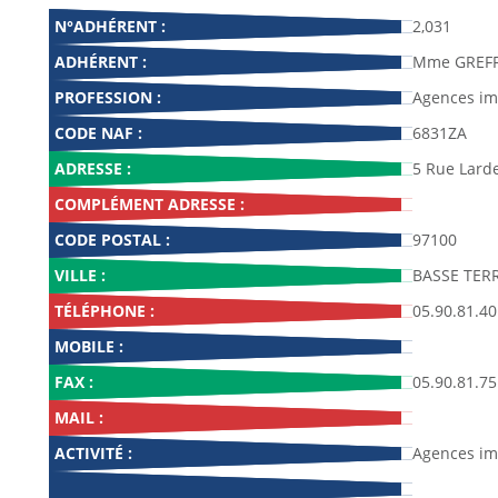
N°ADHÉRENT :
2,031
ADHÉRENT :
Mme GREFF
PROFESSION :
Agences im
CODE NAF :
6831ZA
ADRESSE :
5 Rue Lard
COMPLÉMENT ADRESSE :
CODE POSTAL :
97100
VILLE :
BASSE TER
TÉLÉPHONE :
05.90.81.40
MOBILE :
FAX :
05.90.81.75
MAIL :
ACTIVITÉ :
Agences im