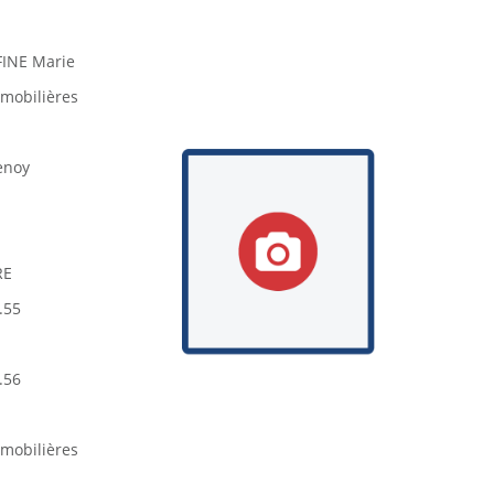
INE Marie
mobilières
enoy
RE
.55
.56
mobilières