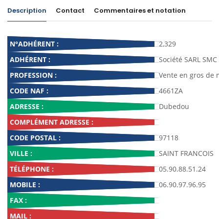
Description
Contact
Commentaires et notation
N°ADHÉRENT :
2,329
ADHÉRENT :
Société SARL SMC
PROFESSION :
Vente en gros de m
CODE NAF :
4661ZA
ADRESSE :
Dubedou
COMPLÉMENT ADRESSE :
CODE POSTAL :
97118
VILLE :
SAINT FRANCOIS
TÉLÉPHONE :
05.90.88.51.24
MOBILE :
06.90.97.96.95
FAX :
MAIL :