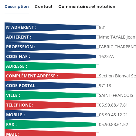
Description
Contact
Commentaires et notation
N°ADHÉRENT :
881
ADHÉRENT :
Mme TAYALE Jean
PROFESSION :
FABRIC CHARPENT
CODE NAF :
1623ZA
ADRESSE :
COMPLÉMENT ADRESSE :
Section Blonval Se
CODE POSTAL :
97118
VILLE :
SAINT-FRANCOIS
TÉLÉPHONE :
05.90.88.47.81
MOBILE :
06.90.45.12.21
FAX :
05.90.88.61.52
MAIL :