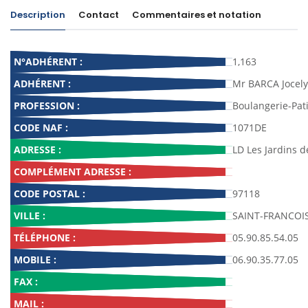
Description
Contact
Commentaires et notation
N°ADHÉRENT :
1,163
ADHÉRENT :
Mr BARCA Jocel
PROFESSION :
Boulangerie-Pati
CODE NAF :
1071DE
ADRESSE :
LD Les Jardins d
COMPLÉMENT ADRESSE :
CODE POSTAL :
97118
VILLE :
SAINT-FRANCOI
TÉLÉPHONE :
05.90.85.54.05
MOBILE :
06.90.35.77.05
FAX :
MAIL :