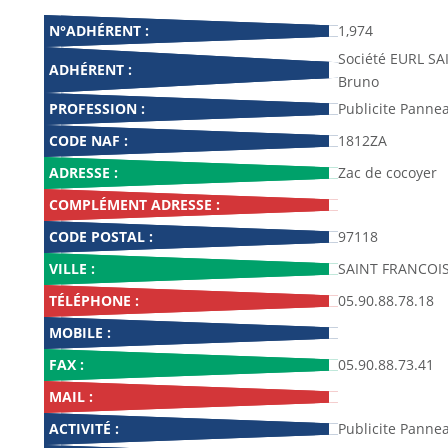
N°ADHÉRENT :
1,974
Société EURL S
ADHÉRENT :
Bruno
PROFESSION :
Publicite Pannea
CODE NAF :
1812ZA
ADRESSE :
Zac de cocoyer
COMPLÉMENT ADRESSE :
CODE POSTAL :
97118
VILLE :
SAINT FRANCOI
TÉLÉPHONE :
05.90.88.78.18
MOBILE :
FAX :
05.90.88.73.41
MAIL :
ACTIVITÉ :
Publicite Pannea