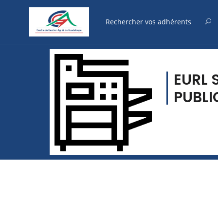
EURL 
PUBLI