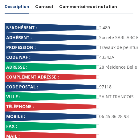
Description
Contact
Commentaires et notation
N°ADHÉRENT :
2,489
ADHÉRENT :
Société SARL ARC 
PROFESSION :
Travaux de peinture
CODE NAF :
4334ZA
ADRESSE :
28 résidence Belle 
COMPLÉMENT ADRESSE :
CODE POSTAL :
97118
VILLE :
SAINT FRANCOIS
TÉLÉPHONE :
MOBILE :
06 45 36 28 93
FAX :
MAIL :