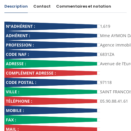
Description
Contact
Commentaires et notation
N°ADHÉRENT :
1,619
ADHÉRENT :
Mme AYMON Da
PROFESSION :
Agence immobil
CODE NAF :
6831ZA
ADRESSE :
Avenue de l’Eu
COMPLÉMENT ADRESSE :
CODE POSTAL :
97118
VILLE :
SAINT FRANCOI
TÉLÉPHONE :
05.90.88.41.61
MOBILE :
FAX :
MAIL :