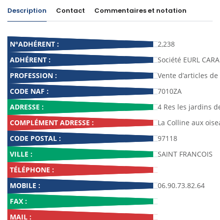
Description
Contact
Commentaires et notation
N°ADHÉRENT :
2,238
ADHÉRENT :
Société EURL CARA
PROFESSION :
Vente d’articles d
CODE NAF :
7010ZA
ADRESSE :
4 Res les jardins d
COMPLÉMENT ADRESSE :
La Colline aux ois
CODE POSTAL :
97118
VILLE :
SAINT FRANCOIS
TÉLÉPHONE :
MOBILE :
06.90.73.82.64
FAX :
MAIL :