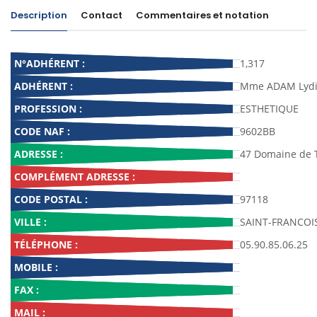
Description
Contact
Commentaires et notation
N°ADHÉRENT :
1,317
ADHÉRENT :
Mme ADAM Lyd
PROFESSION :
ESTHETIQUE
CODE NAF :
9602BB
ADRESSE :
47 Domaine de 
COMPLÉMENT ADRESSE :
CODE POSTAL :
97118
VILLE :
SAINT-FRANCOI
TÉLÉPHONE :
05.90.85.06.25
MOBILE :
FAX :
MAIL :