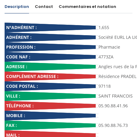
Description
Contact
Commentaires et notation
N°ADHÉRENT :
1,655
ADHÉRENT :
Société EURL LA L
PROFESSION :
Pharmacie
CODE NAF :
4773ZA
ADRESSE :
Angles rues de la F
COMPLÉMENT ADRESSE :
Résidence PRADEL
CODE POSTAL :
97118
VILLE :
SAINT FRANCOIS
TÉLÉPHONE :
05.90.88.41.96
MOBILE :
FAX :
05.90.88.76.73
MAIL :