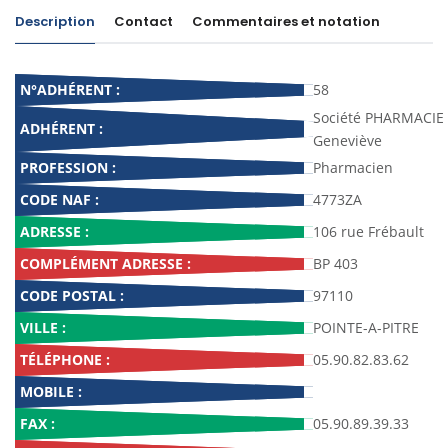
Description
Contact
Commentaires et notation
N°ADHÉRENT :
58
Société PHARMACIE
ADHÉRENT :
Geneviève
PROFESSION :
Pharmacien
CODE NAF :
4773ZA
ADRESSE :
106 rue Frébault
COMPLÉMENT ADRESSE :
BP 403
CODE POSTAL :
97110
VILLE :
POINTE-A-PITRE
TÉLÉPHONE :
05.90.82.83.62
MOBILE :
FAX :
05.90.89.39.33