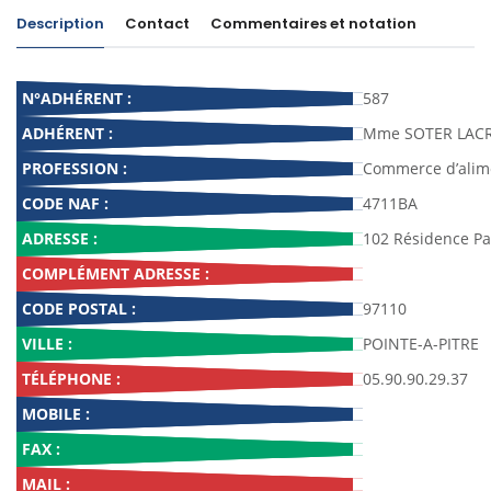
Description
Contact
Commentaires et notation
N°ADHÉRENT :
587
ADHÉRENT :
Mme SOTER LACRO
PROFESSION :
Commerce d’alim
CODE NAF :
4711BA
ADRESSE :
102 Résidence P
COMPLÉMENT ADRESSE :
CODE POSTAL :
97110
VILLE :
POINTE-A-PITRE
TÉLÉPHONE :
05.90.90.29.37
MOBILE :
FAX :
MAIL :