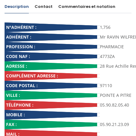
Description
Contact
Commentaires et notation
N°ADHÉRENT :
1,756
ADHÉRENT :
Mr RAVIN WILFRE
PROFESSION :
PHARMACIE
CODE NAF :
4773ZA
ADRESSE :
28 Rue Achille R
COMPLÉMENT ADRESSE :
CODE POSTAL :
97110
VILLE :
POINTE A PITRE
TÉLÉPHONE :
05.90.82.05.40
MOBILE :
FAX :
05.90.21.23.09
MAIL :