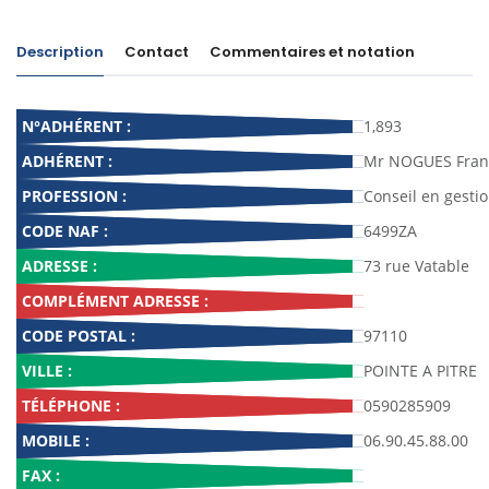
Description
Contact
Commentaires et notation
N°ADHÉRENT :
1,893
ADHÉRENT :
Mr NOGUES Franc
PROFESSION :
Conseil en gesti
CODE NAF :
6499ZA
ADRESSE :
73 rue Vatable
COMPLÉMENT ADRESSE :
CODE POSTAL :
97110
VILLE :
POINTE A PITRE
TÉLÉPHONE :
0590285909
MOBILE :
06.90.45.88.00
FAX :