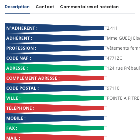
Description
Contact
Commentaires et notation
N°ADHÉRENT :
2,411
ADHÉRENT :
Mme GUEDJ Els
PROFESSION :
Vêtements fem
CODE NAF :
4771ZC
ADRESSE :
124 rue Frébaul
COMPLÉMENT ADRESSE :
CODE POSTAL :
97110
VILLE :
POINTE A PITRE
TÉLÉPHONE :
MOBILE :
FAX :
MAIL :