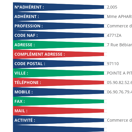
N°ADHÉRENT :
2,005
ADHÉRENT :
Mme APHARE
PROFESSION :
Commerce de
CODE NAF :
4771ZA
ADRESSE :
7 Rue Bébia
COMPLÉMENT ADRESSE :
CODE POSTAL :
97110
VILLE :
POINTE A PI
TÉLÉPHONE :
05.90.82.52.
MOBILE :
06.90.76.79.
FAX :
MAIL :
ACTIVITÉ :
Commerce de