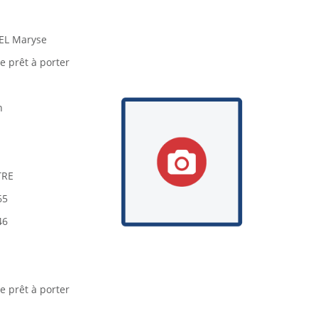
L Maryse
 prêt à porter
n
TRE
65
46
 prêt à porter