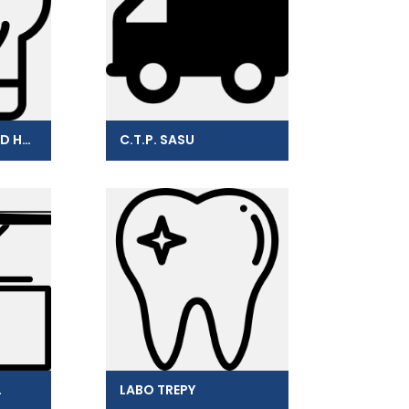
SARL HR2 (REYNAUD HARRY)
C.T.P. SASU
L
LABO TREPY