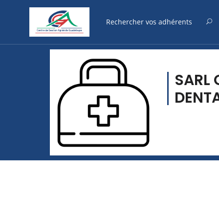
SARL
DENTA