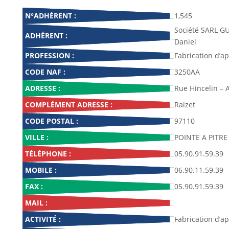
N°ADHÉRENT :
1,545
Société SARL 
ADHÉRENT :
Daniel
PROFESSION :
Fabrication d’a
CODE NAF :
3250AA
ADRESSE :
Rue Hincelin – 
COMPLÉMENT ADRESSE :
Raizet
CODE POSTAL :
97110
VILLE :
POINTE A PITRE
TÉLÉPHONE :
05.90.91.59.39
MOBILE :
06.90.11.59.39
FAX :
05.90.91.59.39
MAIL :
ACTIVITÉ :
Fabrication d’a