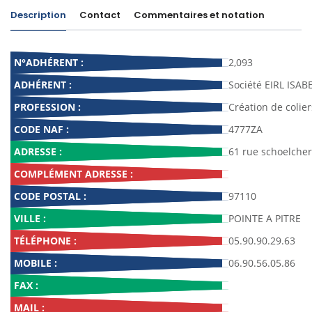
Description
Contact
Commentaires et notation
N°ADHÉRENT :
2,093
ADHÉRENT :
Société EIRL ISAB
PROFESSION :
Création de colier
CODE NAF :
4777ZA
ADRESSE :
61 rue schoelcher
COMPLÉMENT ADRESSE :
CODE POSTAL :
97110
VILLE :
POINTE A PITRE
TÉLÉPHONE :
05.90.90.29.63
MOBILE :
06.90.56.05.86
FAX :
MAIL :