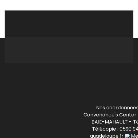
Nos coordonnées
Convenance's Center -
BAIE-MAHAULT - Té
Télécopie : 0590 9
guadeloupe.fr
Mem