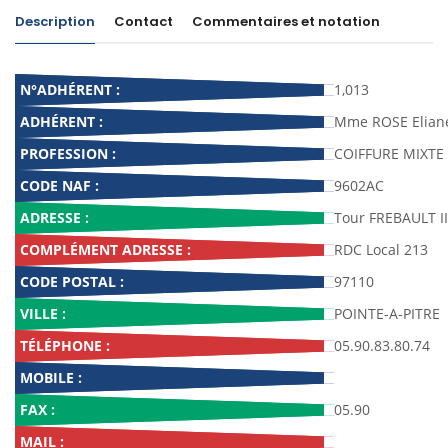
Description
Contact
Commentaires et notation
N°ADHÉRENT :
1,013
ADHÉRENT :
Mme ROSE Eliane
PROFESSION :
COIFFURE MIXTE
CODE NAF :
9602AC
ADRESSE :
Tour FREBAULT II
COMPLÉMENT ADRESSE :
RDC Local 213
CODE POSTAL :
97110
VILLE :
POINTE-A-PITRE
TÉLÉPHONE :
05.90.83.80.74
MOBILE :
FAX :
05.90
MAIL :