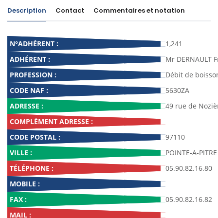
Description
Contact
Commentaires et notation
N°ADHÉRENT :
1,241
ADHÉRENT :
Mr DERNAULT F
PROFESSION :
Débit de boisso
CODE NAF :
5630ZA
ADRESSE :
49 rue de Noziè
COMPLÉMENT ADRESSE :
CODE POSTAL :
97110
VILLE :
POINTE-A-PITRE
TÉLÉPHONE :
05.90.82.16.80
MOBILE :
FAX :
05.90.82.16.82
MAIL :