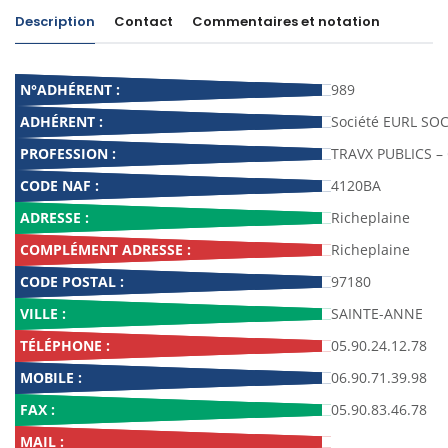
Description
Contact
Commentaires et notation
N°ADHÉRENT :
989
ADHÉRENT :
Société EURL SO
PROFESSION :
TRAVX PUBLICS – 
CODE NAF :
4120BA
ADRESSE :
Richeplaine
COMPLÉMENT ADRESSE :
Richeplaine
CODE POSTAL :
97180
VILLE :
SAINTE-ANNE
TÉLÉPHONE :
05.90.24.12.78
MOBILE :
06.90.71.39.98
FAX :
05.90.83.46.78
MAIL :