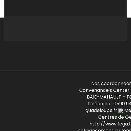
Nos coordonnées
Convenance's Center -
BAIE-MAHAULT - Té
Télécopie : 0590 9
guadeloupe.fr
Mem
Centres de G
http://www.fcga.fr
cofinancement du fond