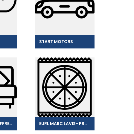
START MOTORS
MANIJEAN BRUNO FFRENCH INNOV
EURL MARC LAVIS- PRONTO PIZZA