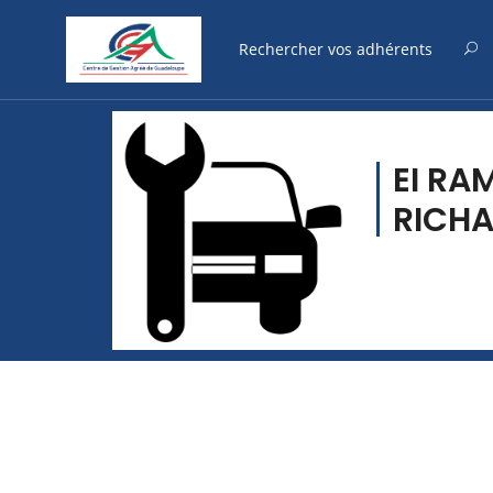
EI RA
RICH