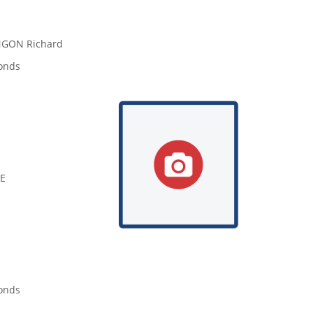
GON Richard
onds
E
onds