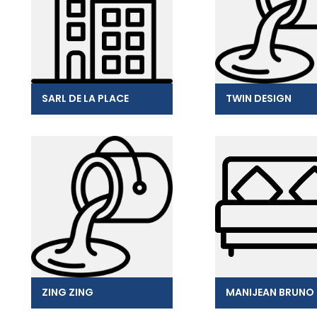
SARL DE LA PLACE
TWIN DESIGN
ZING ZING