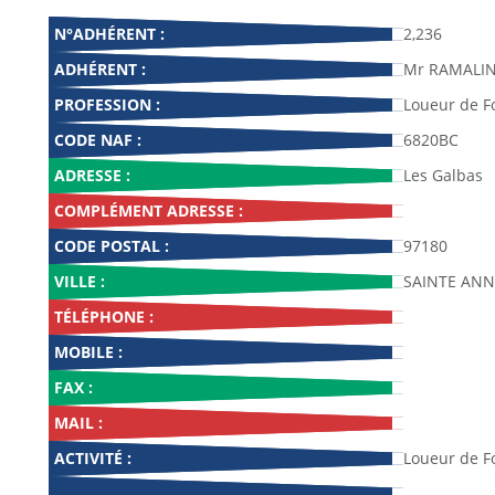
N°ADHÉRENT :
2,236
ADHÉRENT :
Mr RAMALIN
PROFESSION :
Loueur de F
CODE NAF :
6820BC
ADRESSE :
Les Galbas
COMPLÉMENT ADRESSE :
CODE POSTAL :
97180
VILLE :
SAINTE ANN
TÉLÉPHONE :
MOBILE :
FAX :
MAIL :
ACTIVITÉ :
Loueur de F