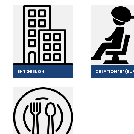
ENT GRENON
CREATION "B" (BU