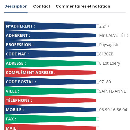
Description
Contact
Commentaires et notation
N°ADHÉRENT :
2,217
ADHÉRENT :
Mr CALVET Éric
PROFESSION :
Paysagiste
CODE NAF :
8130ZB
ADRESSE :
8 Lot Loery
COMPLÉMENT ADRESSE :
CODE POSTAL :
97180
VILLE :
SAINTE-ANNE
TÉLÉPHONE :
MOBILE :
06.90.16.86.04
FAX :
MAIL :