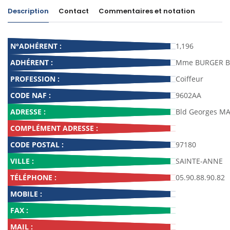
Description
Contact
Commentaires et notation
N°ADHÉRENT :
1,196
ADHÉRENT :
Mme BURGER Br
PROFESSION :
Coiffeur
CODE NAF :
9602AA
ADRESSE :
Bld Georges M
COMPLÉMENT ADRESSE :
CODE POSTAL :
97180
VILLE :
SAINTE-ANNE
TÉLÉPHONE :
05.90.88.90.82
MOBILE :
FAX :
MAIL :