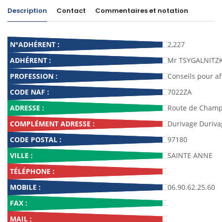
Description
Contact
Commentaires et notation
N°ADHÉRENT :
2,227
ADHÉRENT :
Mr TSYGALNITZK
PROFESSION :
Conseils pour af
CODE NAF :
7022ZA
ADRESSE :
Route de Champ
COMPLÉMENT ADRESSE :
Durivage Duriva
CODE POSTAL :
97180
VILLE :
SAINTE ANNE
TÉLÉPHONE :
MOBILE :
06.90.62.25.60
FAX :
MAIL :